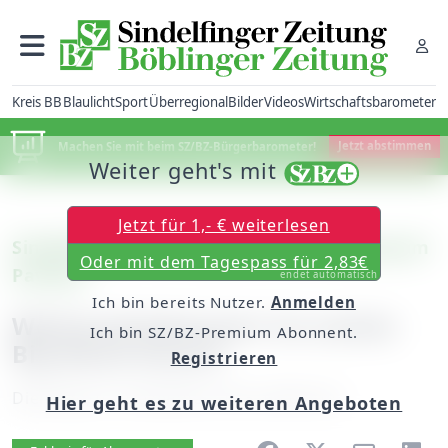
Kreis BB
Blaulicht
Sport
Überregional
Bilder
Videos
Wirtschaftsbarometer
Machen Sie mit beim SZ/BZ-Bürgerbarometer!
Jetzt abstimmen
Weiter geht's mit
Jetzt für 1,- € weiterlesen
Sindelfingen: MVS Big Band am Samstag im
Oder mit dem Tagespass für 2,83€
Pavillon
endet automatisch
Ich bin bereits Nutzer.
Anmelden
Weihnachtskonzert im satten
Ich bin SZ/BZ-Premium Abonnent.
Big-Band-Sound
Registrieren
Dienstag, 01. Dezember 2015, 06:00 Uhr
Hier geht es zu weiteren Angeboten