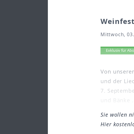
Weinfes
Mittwoch, 03
Artikel 
Exklusiv für A
Von unserem
und der Li
7. Septembe
und Bänke .
Sie wollen n
Hier kostenl