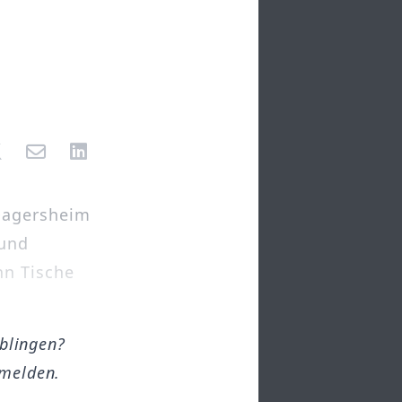
Dagersheim
 und
nn Tische
öblingen?
melden.