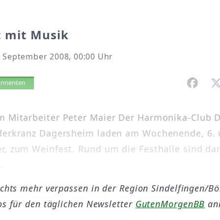
t mit Musik
. September 2008, 00:00 Uhr
vorlesen
bonnenten
 Mitarbeiter Peter Maier Der Harmonika-Club 
ederkranz Dagersheim laden am Wochenende, 6.
r, zum Weinfest. Rund um die Festhalle sind da
..
ichts mehr verpassen in der Region Sindelfingen/B
os für den täglichen Newsletter
GutenMorgenBB
an