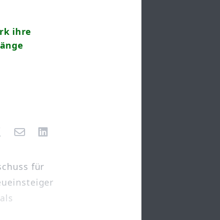
rk ihre
gänge
schuss für
eueinsteiger
als