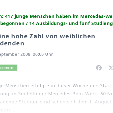
en: 417 junge Menschen haben im Mercedes-We
 begonnen / 14 Ausbildungs- und fünf Studien
ine hohe Zahl von weiblichen
ldenden
September 2008, 00:00 Uhr
vorlesen
bonnenten
ge Menschen erfolgte in dieser Woche den Start
dung im Sindelfinger Mercedes-Benz-Werk. 60 N
ademie-Studium sind schon seit dem 1. August 
ten ...