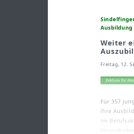
Sindelfing
Ausbildung
Weiter e
Auszubi
Freitag, 12. 
Artikel 
Exklusiv für A
Für 357 jun
ihre Ausbil
im Berufsak
Vorpraktikan