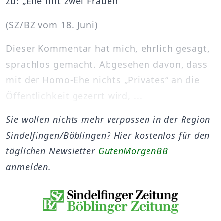
zu: „Ehe mit zwei Frauen“
(SZ/BZ vom 18. Juni)
Dieser Kommentar hat mich, ehrlich gesagt,
sprachlos gemacht. Abgesehen davon, dass
mit der Homo-Ehe nichts „Privates“ an die
Öffentlichkeit gezerrt wird, ...
Sie wollen nichts mehr verpassen in der Region
Sindelfingen/Böblingen? Hier kostenlos für den
täglichen Newsletter
GutenMorgenBB
anmelden.