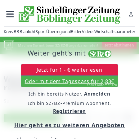
Kreis BB
Blaulicht
Sport
Überregional
Bilder
Videos
Wirtschaftsbarometer
Machen Sie mit beim SZ/BZ-Bürgerbarometer!
Jetzt abstimmen
Weiter geht's mit
Jetzt für 1,- € weiterlesen
Wichtiges Anliegen wird
Oder mit dem Tagespass für 2,83€
reduziert
endet automatisch
Ich bin bereits Nutzer.
Anmelden
Samstag, 20. Juni 2015, 06:00 Uhr
Ich bin SZ/BZ-Premium Abonnent.
Registrieren
Artikel vorlesen
Exklusiv für Abonnenten
Hier geht es zu weiteren Angeboten