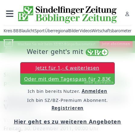
Kreis BB
Blaulicht
Sport
Überregional
Bilder
Videos
Wirtschaftsbarometer
Machen Sie mit beim SZ/BZ-Bürgerbarometer!
Jetzt abstimmen
Weiter geht's mit
Jetzt für 1,- € weiterlesen
Sindelfingen: Dr. Olaf Krüger zieht eine
Oder mit dem Tagespass für 2,83€
positive Bilanz für seine fünfjährige Arbeit
endet automatisch
Ich bin bereits Nutzer.
Anmelden
„Wirtschaftsförderung braucht
Ich bin SZ/BZ-Premium Abonnent.
Vorlauf“
Registrieren
Von
Chefredakteur Jürgen Haar
Hier geht es zu weiteren Angeboten
Freitag, 30. Dezember 2011, 00:00 Uhr