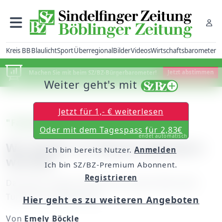
Kreis BB
Blaulicht
Sport
Überregional
Bilder
Videos
Wirtschaftsbarometer
Machen Sie mit beim SZ/BZ-Bürgerbarometer!
Jetzt abstimmen
Weiter geht's mit
Jetzt für 1,- € weiterlesen
"Faszination Schach"
Oder mit dem Tagespass für 2,83€
endet automatisch
Wo Kinder zu kleinen Meistern
Ich bin bereits Nutzer.
Anmelden
werden
Ich bin SZ/BZ-Premium Abonnent.
Registrieren
Das Stern-Center öffnet zum vierten Mal seine
Türen für Schulklassen.
Hier geht es zu weiteren Angeboten
Von
Emely Böckle