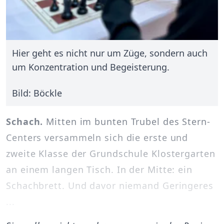
Hier geht es nicht nur um Züge, sondern auch
um Konzentration und Begeisterung.
Bild: Böckle
Schach.
Mitten im bunten Trubel des Stern-
Centers versammeln sich die erste und
zweite Klasse der Grundschule Klostergarten
an einem langen Tisch. In der Mitte: ein
Schachbrett. Und davor niemand Geringeres
...