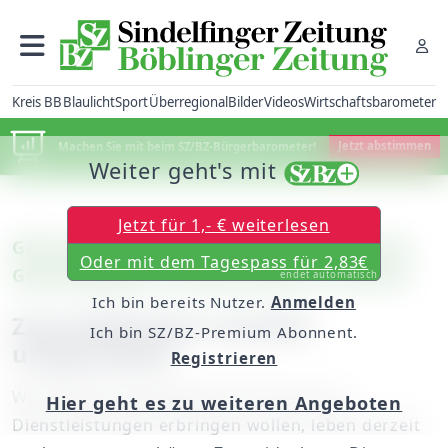
Kreis BB
Blaulicht
Sport
Überregional
Bilder
Videos
Wirtschaftsbarometer
Machen Sie mit beim SZ/BZ-Bürgerbarometer!
Jetzt abstimmen
Weiter geht's mit
Jetzt für 1,- € weiterlesen
Gärtringen: Reptilien müssen dem neuen
Oder mit dem Tagespass für 2,83€
Gewerbegebiet Schelmenwiesen weichen
endet automatisch
Ich bin bereits Nutzer.
Anmelden
Zauneidechsen werden
Ich bin SZ/BZ-Premium Abonnent.
umgesiedelt
Registrieren
Wo künftig mittelständische Firmen ihre
Hier geht es zu weiteren Angeboten
Dienstleistungen erbringen wollen, leben derzeit