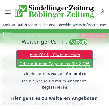
Kreis BB
Blaulicht
Sport
Überregional
Bilder
Videos
Wirtschaftsbarometer
Machen Sie mit beim SZ/BZ-Bürgerbarometer!
Jetzt abstimmen
Weiter geht's mit
Jetzt für 1,- € weiterlesen
Musik: Musical des Unterstufen-Chors des
Oder mit dem Tagespass für 2,83€
Unterrieden-Gymnasiums
endet automatisch
Ich bin bereits Nutzer.
Anmelden
Zeitreise durch Omega
Ich bin SZ/BZ-Premium Abonnent.
Registrieren
Von
Albrecht Schmitt, Gymnasium Unterrieden
Sindelfingen
Hier geht es zu weiteren Angeboten
Dienstag, 22. November 2011, 00:00 Uhr