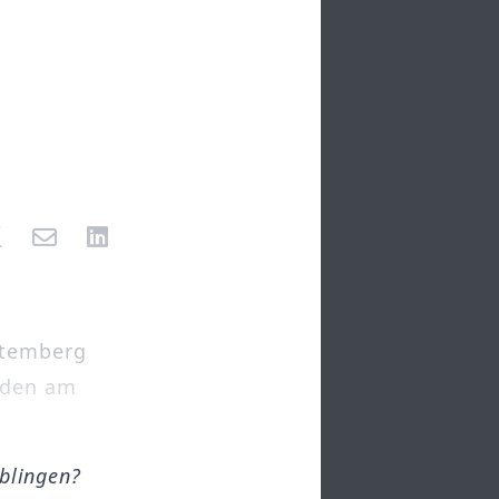
ttemberg
aden am
öblingen?