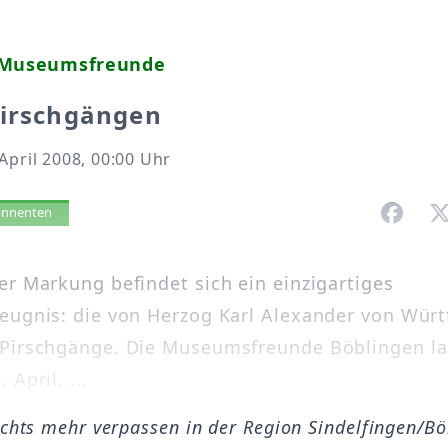
 Museumsfreunde
Pirschgängen
April 2008, 00:00 Uhr
vorlesen
bonnenten
er Markung befindet sich ein einzigartiges
eugnis: die von Herzog Karl Alexander von Wür
 Pirschgänge. Die Museumsfreunde Böblingen l
 April, ...
ichts mehr verpassen in der Region Sindelfingen/B