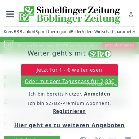
Kreis BB
Blaulicht
Sport
Überregional
Bilder
Videos
Wirtschaftsbarometer
Machen Sie mit beim SZ/BZ-Bürgerbarometer!
Jetzt abstimmen
Weiter geht's mit
Jetzt für 1,- € weiterlesen
Böblingen-Dagersheim: Fragebogen zum
Oder mit dem Tagespass für 2,83€
Erhalt des Hallenbades sind ausgewertet
endet automatisch
Ich bin bereits Nutzer.
Anmelden
Zuversicht beim Ortsvorsteher
Ich bin SZ/BZ-Premium Abonnent.
Registrieren
Von
unserem Redakteur Hansjörg Jung
Freitag, 29. Juni 2007, 00:00 Uhr
Hier geht es zu weiteren Angeboten