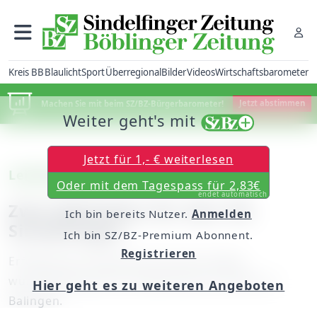
Kreis BB
Blaulicht
Sport
Überregional
Bilder
Videos
Wirtschaftsbarometer
Machen Sie mit beim SZ/BZ-Bürgerbarometer!
Jetzt abstimmen
Weiter geht's mit
Jetzt für 1,- € weiterlesen
Leichtathletik
Oder mit dem Tagespass für 2,83€
endet automatisch
Zwei Medaillen für den VfL
Ich bin bereits Nutzer.
Anmelden
Sindelfingen
Ich bin SZ/BZ-Premium Abonnent.
Registrieren
Erfolgreicher Nachwuchs bei den baden-
württembergischen Staffelmeisterschaften in
Hier geht es zu weiteren Angeboten
Balingen.