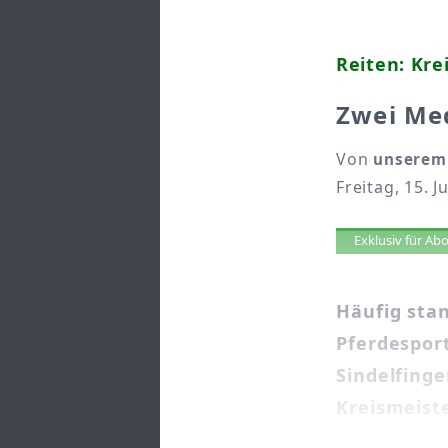
Reiten: Kre
Zwei Med
Von
unserem 
Freitag, 15. J
Artikel 
Exklusiv für A
Häufig stan
Pferdespor
Sindelfing
Kreismeiste