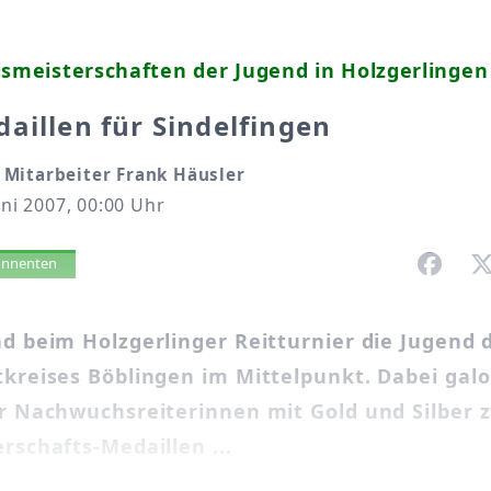
ismeisterschaften der Jugend in Holzgerlingen
aillen für Sindelfingen
Mitarbeiter Frank Häusler
uni 2007, 00:00 Uhr
vorlesen
bonnenten
d beim Holzgerlinger Reitturnier die Jugend 
tkreises Böblingen im Mittelpunkt. Dabei gal
er Nachwuchsreiterinnen mit Gold und Silber 
rschafts-Medaillen ...