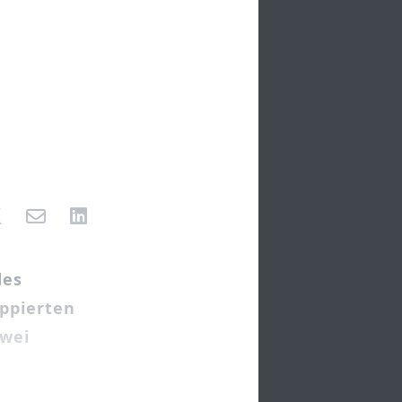
des
oppierten
zwei