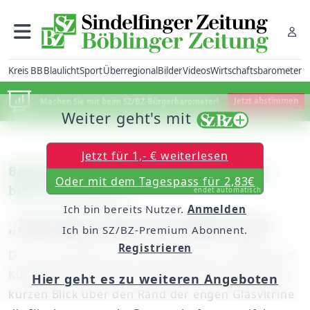
Kreis BB
Blaulicht
Sport
Überregional
Bilder
Videos
Wirtschaftsbarometer
Machen Sie mit beim SZ/BZ-Bürgerbarometer!
Jetzt abstimmen
Weiter geht's mit
Jetzt für 1,- € weiterlesen
Böblingen: Die aktuellen Ausstellungen
Oder mit dem Tagespass für 2,83€
beim Kunstverein
endet automatisch
Ich bin bereits Nutzer.
Anmelden
„Zwischen Ulk und Albtraum“
Ich bin SZ/BZ-Premium Abonnent.
Registrieren
Der rote Goldfisch auf der Leinwand im Böblinger
Künstlerhaus röchelt, nachdem er sich mit einem
Hier geht es zu weiteren Angeboten
kurzen Blick über den Rand der engen Glasvitrine