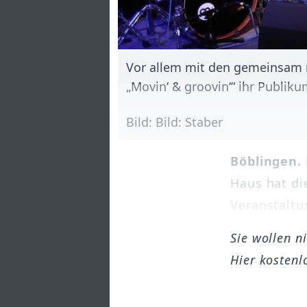
Vor allem mit den gemeinsam m
„Movin‘ & groovin‘“ ihr Publik
Bild: Bild: Staber
Böblingen.
Haus hat di
Veranstaltu
Sie wollen n
Hier kostenl