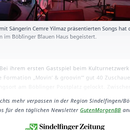
it Sängerin Cemre Yilmaz präsentierten Songs hat d
um im Böblinger Blauen Haus begeistert.
Bei ihrem ersten Gastspiel beim Kulturnetzwerk
e Formation „Movin‘ & groovin‘“ gut 40 Zuschaue
ngsort am Böblinger Postplatz gelockt. Zwischen 
ichts mehr verpassen in der Region Sindelfingen/B
os für den täglichen Newsletter
GutenMorgenBB
an