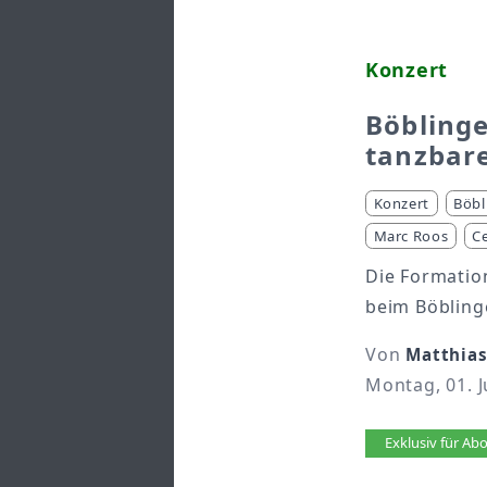
Konzert
Böbling
tanzbar
Konzert
Böbl
Marc Roos
C
Die Formation
beim Böbling
Von
Matthias
Montag, 01. J
Artikel 
Exklusiv für A