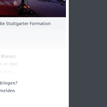
ie Stuttgarter Formation
 Blaues
r in den
Jazz, ...
öblingen?
melden.