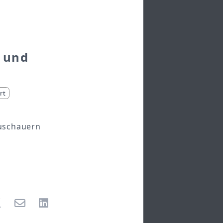
z und
rt
Zuschauern