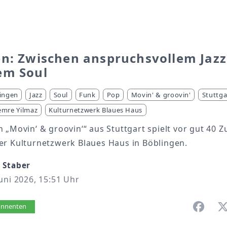
en: Zwischen anspruchsvollem Jaz
em Soul
ingen
Jazz
Soul
Funk
Pop
Movin' & groovin'
Stuttga
emre Yilmaz
Kulturnetzwerk Blaues Haus
 „Movin‘ & groovin‘“ aus Stuttgart spielt vor gut 40 
er Kulturnetzwerk Blaues Haus in Böblingen.
 Staber
uni 2026, 15:51 Uhr
vorlesen
bonnenten