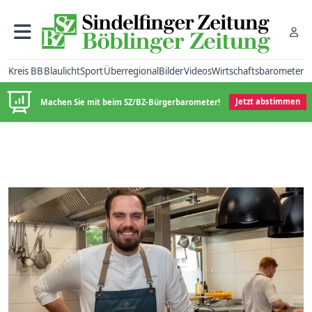
Kreis BB
Blaulicht
Sport
Überregional
Bilder
Videos
Wirtschaftsbarometer
Machen Sie mit beim SZ/BZ-Bürgerbarometer!
Jetzt abstimmen