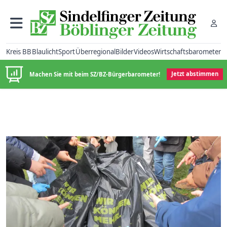
Kreis BB
Blaulicht
Sport
Überregional
Bilder
Videos
Wirtschaftsbarometer
Machen Sie mit beim SZ/BZ-Bürgerbarometer!
Jetzt abstimmen