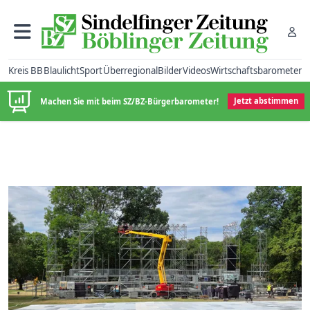
Kreis BB
Blaulicht
Sport
Überregional
Bilder
Videos
Wirtschaftsbarometer
Machen Sie mit beim SZ/BZ-Bürgerbarometer!
Jetzt abstimmen