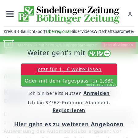
Kreis BB
Blaulicht
Sport
Überregional
Bilder
Videos
Wirtschaftsbarometer
Machen Sie mit beim SZ/BZ-Bürgerbarometer!
Jetzt abstimmen
Weiter geht's mit
Jetzt für 1,- € weiterlesen
ADAC analysiert Fahrzeugpreise
Oder mit dem Tagespass für 2,83€
endet automatisch
Kleine Autos werden immer
Ich bin bereits Nutzer.
Anmelden
teurer
Ich bin SZ/BZ-Premium Abonnent.
Registrieren
Der ADAC nimmt seit Jahren die Preisentwicklung
am Automarkt unter die Lupe. Nun hat die neueste
Hier geht es zu weiteren Angeboten
Auswertung des Automobilclubs ergeben: Vor