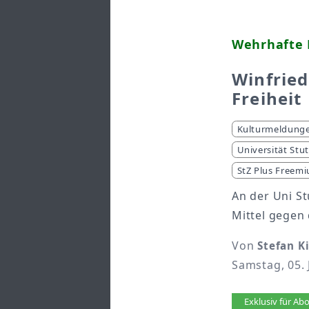
Wehrhafte 
Winfrie
Freiheit
Kulturmeldung
Universität Stu
StZ Plus Freem
An der Uni S
Mittel gegen
Von
Stefan K
Samstag, 05. 
Artikel 
Exklusiv für A