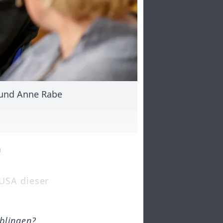
) und Anne Rabe
n
 USA dieser
öblingen?