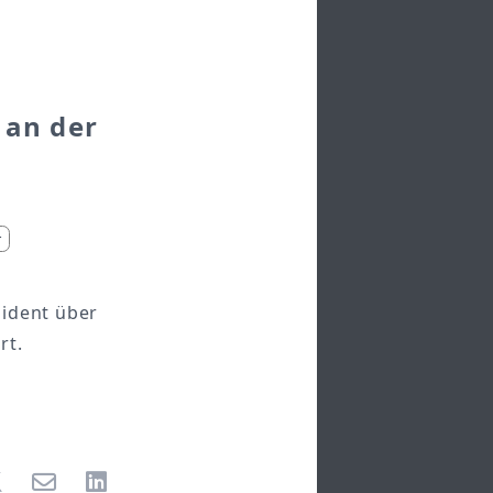
 an der
r
sident über
rt.