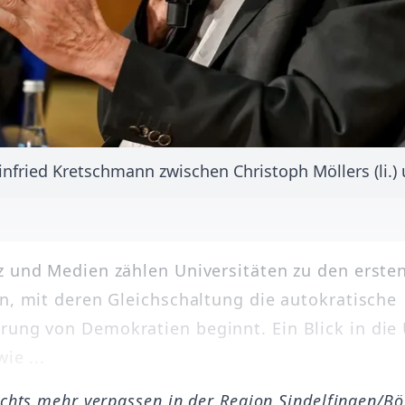
nfried Kretschmann zwischen Christoph Möllers (li.
z und Medien zählen Universitäten zu den erste
en, mit deren Gleichschaltung die autokratische
ung von Demokratien beginnt. Ein Blick in die
ie ...
ichts mehr verpassen in der Region Sindelfingen/B