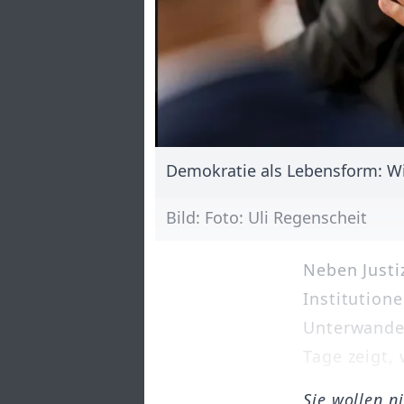
Demokratie als Lebensform: Wi
Bild: Foto: Uli Regenscheit
Neben Justi
Institution
Unterwander
Tage zeigt, w
Sie wollen n