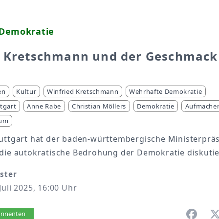
Demokratie
d Kretschmann und der Geschmack
en
Kultur
Winfried Kretschmann
Wehrhafte Demokratie
ttgart
Anne Rabe
Christian Möllers
Demokratie
Aufmache
ium
tuttgart hat der baden-württembergische Ministerprä
 die autokratische Bedrohung der Demokratie diskutie
ister
Juli 2025, 16:00 Uhr
vorlesen
bonnenten