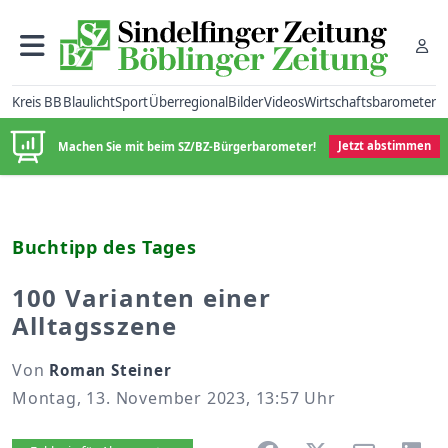
Kreis BB
Blaulicht
Sport
Überregional
Bilder
Videos
Wirtschaftsbarometer
Machen Sie mit beim SZ/BZ-Bürgerbarometer!
Jetzt abstimmen
Buchtipp des Tages
100 Varianten einer
Alltagsszene
Von
Roman Steiner
Montag, 13. November 2023, 13:57 Uhr