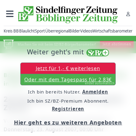
Kreis BB
Blaulicht
Sport
Überregional
Bilder
Videos
Wirtschaftsbarometer
Machen Sie mit beim SZ/BZ-Bürgerbarometer!
Jetzt abstimmen
Weiter geht's mit
Jetzt für 1,- € weiterlesen
Böblingen: Aktion unterstützt eine Schule
Oder mit dem Tagespass für 2,83€
in Peru
endet automatisch
Ich bin bereits Nutzer.
Anmelden
24-Stunden-Klettern für guten
Ich bin SZ/BZ-Premium Abonnent.
Zweck
Registrieren
Von
unserem Mitarbeiter Georg Schramm
Hier geht es zu weiteren Angeboten
Donnerstag, 23. August 2007, 00:00 Uhr