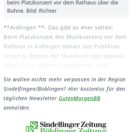
beim Platzkonzert vor dem Rathaus über die
Bühne. Bild: Richter
**Aidlingen **- Das gibt es eher selten:
Beim Platzkonzert des Musikvereins vor dem
Rathaus in Aidlingen bekam das Publikum
schon zu Beginn der Musikvorträge Applaus.
„Weil sie so zahlreich gekommen sind“, ...
Sie wollen nichts mehr verpassen in der Region
Sindelfingen/Böblingen? Hier kostenlos für den
täglichen Newsletter
GutenMorgenBB
anmelden.