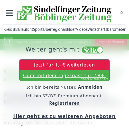
Kreis BB
Blaulicht
Sport
Überregional
Bilder
Videos
Wirtschaftsbarometer
Machen Sie mit beim SZ/BZ-Bürgerbarometer!
Jetzt abstimmen
Weiter geht's mit
Jetzt für 1,- € weiterlesen
Nach fast zwei Jahren ohne Publikum, war
Oder mit dem Tagespass für 2,83€
das die erste Veranstaltung des Vereins
endet automatisch
Ich bin bereits Nutzer.
Anmelden
Aidlingen: Platzkonzert des
Ich bin SZ/BZ-Premium Abonnent.
Musikvereins vor dem Rathaus
Registrieren
Von
Heinz Richter
Hier geht es zu weiteren Angeboten
Sonntag, 03. Oktober 2021, 18:14 Uhr