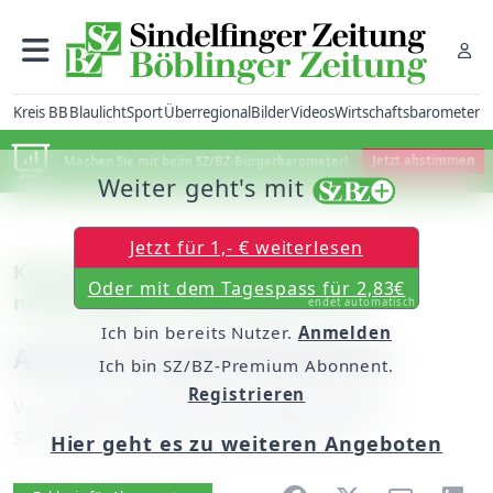
Kreis BB
Blaulicht
Sport
Überregional
Bilder
Videos
Wirtschaftsbarometer
Machen Sie mit beim SZ/BZ-Bürgerbarometer!
Jetzt abstimmen
Weiter geht's mit
Jetzt für 1,- € weiterlesen
Kreis Böblingen: Reihenfolge der
Oder mit dem Tagespass für 2,83€
notwendigen Straßenreparaturen
endet automatisch
Ich bin bereits Nutzer.
Anmelden
Auf der Dringlichkeitsliste
Ich bin SZ/BZ-Premium Abonnent.
Registrieren
Von
unserer Mitarbeiterin Sybille Schurr
Samstag, 13. Oktober 2007, 00:00 Uhr
Hier geht es zu weiteren Angeboten