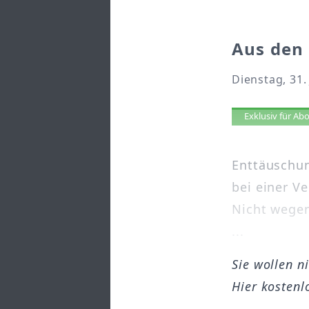
Aus den 
Dienstag, 31.
Artikel 
Exklusiv für A
Enttäuschun
bei einer V
Nicht wegen
...
Sie wollen n
Hier kostenl