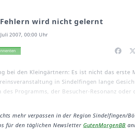
Fehlern wird nicht gelernt
 Juli 2007, 00:00 Uhr
vorlesen
bonnenten
g bei den Kleingärtnern: Es ist nicht das erste 
ereinsveranstaltung in Sindelfingen lange Gesich
 des Programms, der Besucher-Resonanz oder d
ichts mehr verpassen in der Region Sindelfingen/B
os für den täglichen Newsletter
GutenMorgenBB
an