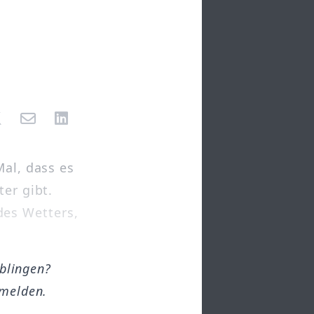
Mal, dass es
ter gibt.
es Wetters,
öblingen?
melden.