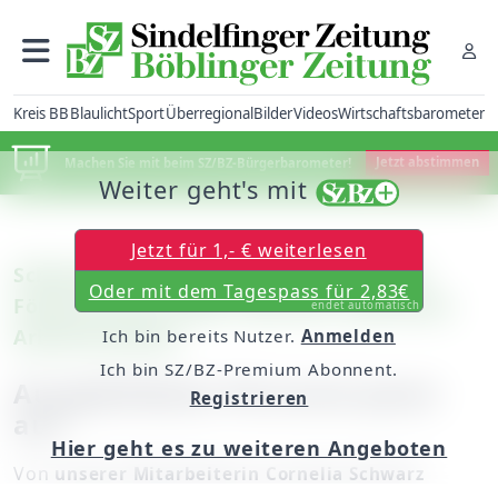
Kreis BB
Blaulicht
Sport
Überregional
Bilder
Videos
Wirtschaftsbarometer
Machen Sie mit beim SZ/BZ-Bürgerbarometer!
Jetzt abstimmen
Weiter geht's mit
Jetzt für 1,- € weiterlesen
Schönaich: Ehrenamtliche des Freibad-
Oder mit dem Tagespass für 2,83€
Fördervereins haben dennoch zahlreiche
endet automatisch
Arbeitseinsätze
Ich bin bereits Nutzer.
Anmelden
Ich bin SZ/BZ-Premium Abonnent.
Ausgebildetes Personal passt
Registrieren
auf
Hier geht es zu weiteren Angeboten
Von
unserer Mitarbeiterin Cornelia Schwarz