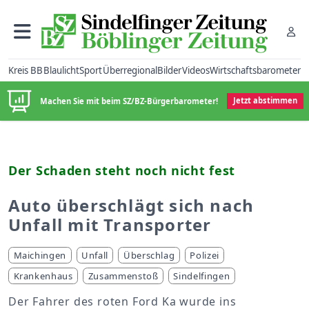
Kreis BB
Blaulicht
Sport
Überregional
Bilder
Videos
Wirtschaftsbarometer
Machen Sie mit beim SZ/BZ-Bürgerbarometer!
Jetzt abstimmen
Der Schaden steht noch nicht fest
Auto überschlägt sich nach
Unfall mit Transporter
Maichingen
Unfall
Überschlag
Polizei
Krankenhaus
Zusammenstoß
Sindelfingen
Der Fahrer des roten Ford Ka wurde ins