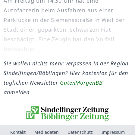
Am Freitag um 14.30 Uhr hat eine
Autofahrerin beim Ausfahren aus einer
Parklücke in der Siemensstraße in Weil der
Stadt einen geparkten, schwarzen Fiat
beschädigt. Eine Zeugin hat den Vorfall
beobachtet ...
Sie wollen nichts mehr verpassen in der Region
Sindelfingen/Böblingen? Hier kostenlos für den
täglichen Newsletter
GutenMorgenBB
anmelden.
Kontakt
Mediadaten
Datenschutz
Impressum