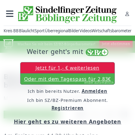
Kreis BB
Blaulicht
Sport
Überregional
Bilder
Videos
Wirtschaftsbarometer
Machen Sie mit beim SZ/BZ-Bürgerbarometer!
Jetzt abstimmen
Weiter geht's mit
Jetzt für 1,- € weiterlesen
Beim Ausparken ein Auto
Oder mit dem Tagespass für 2,83€
beschädigt
endet automatisch
Ich bin bereits Nutzer.
Anmelden
Montag, 27. August 2007, 00:00 Uhr
Ich bin SZ/BZ-Premium Abonnent.
Registrieren
Artikel vorlesen
Exklusiv für Abonnenten
Hier geht es zu weiteren Angeboten