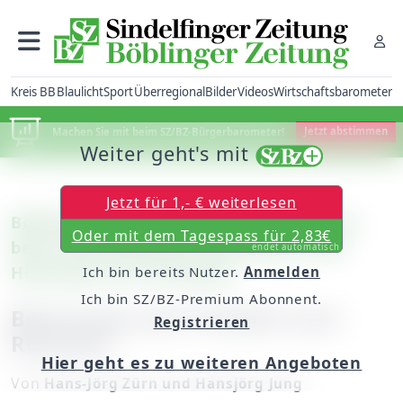
Kreis BB
Blaulicht
Sport
Überregional
Bilder
Videos
Wirtschaftsbarometer
Machen Sie mit beim SZ/BZ-Bürgerbarometer!
Jetzt abstimmen
Weiter geht's mit
Jetzt für 1,- € weiterlesen
Böblingen: 29 Betriebe öffneten gestern
Oder mit dem Tagespass für 2,83€
beim verkaufsoffenen Sonntag auf der
endet automatisch
Hulb Open ihre Geschäfte
Ich bin bereits Nutzer.
Anmelden
Ich bin SZ/BZ-Premium Abonnent.
Betonung vom Produkt zum
Registrieren
Rummel
Hier geht es zu weiteren Angeboten
Von
Hans-Jörg Zürn und Hansjörg Jung