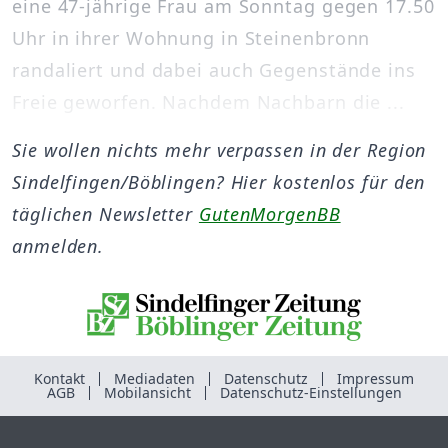
eine 47-jährige Frau am Sonntag gegen 17.50
Uhr in ihrer Wohnung in Steinenbronn
randaliert und dabei auch Gegenstände ins
Freie geworfen. Nachdem Nachbarn die ...
Sie wollen nichts mehr verpassen in der Region
Sindelfingen/Böblingen? Hier kostenlos für den
täglichen Newsletter
GutenMorgenBB
anmelden.
Kontakt
Mediadaten
Datenschutz
Impressum
AGB
Mobilansicht
Datenschutz-Einstellungen