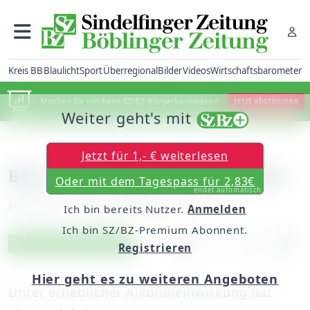
Kreis BB
Blaulicht
Sport
Überregional
Bilder
Videos
Wirtschaftsbarometer
Machen Sie mit beim SZ/BZ-Bürgerbarometer!
Jetzt abstimmen
Weiter geht's mit
Jetzt für 1,- € weiterlesen
Betrunken, aggressiv, renitent
Oder mit dem Tagespass für 2,83€
endet automatisch
Montag, 29. August 2016, 12:31 Uhr
Ich bin bereits Nutzer.
Anmelden
Ich bin SZ/BZ-Premium Abonnent.
Artikel vorlesen
Exklusiv für Abonnenten
Registrieren
Hier geht es zu weiteren Angeboten
Unter erheblicher Alkoholeinwirkung hat