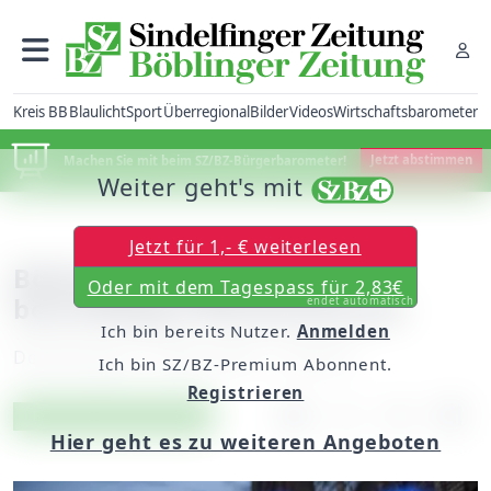
Kreis BB
Blaulicht
Sport
Überregional
Bilder
Videos
Wirtschaftsbarometer
Machen Sie mit beim SZ/BZ-Bürgerbarometer!
Jetzt abstimmen
Weiter geht's mit
Jetzt für 1,- € weiterlesen
Böblingen: Jugendliche
Oder mit dem Tagespass für 2,83€
beschädigen Bushaltestelle
endet automatisch
Ich bin bereits Nutzer.
Anmelden
Donnerstag, 11. März 2021, 11:40 Uhr
Ich bin SZ/BZ-Premium Abonnent.
Registrieren
Artikel vorlesen
Exklusiv für Abonnenten
Hier geht es zu weiteren Angeboten