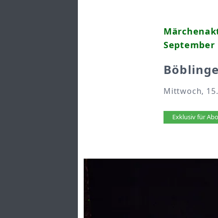
Märchenakt
September
Böblinge
Mittwoch, 15
Artikel 
Exklusiv für A