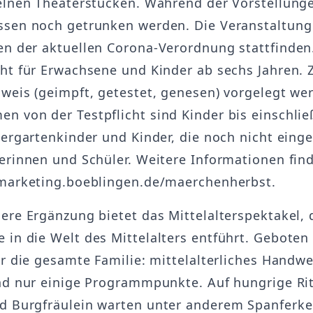
elnen Theaterstücken. Während der Vorstellunge
sen noch getrunken werden. Die Veranstaltung
n der aktuellen Corona-Verordnung stattfinden.
ht für Erwachsene und Kinder ab sechs Jahren
weis (geimpft, getestet, genesen) vorgelegt we
 von der Testpflicht sind Kinder bis einschließ
dergartenkinder und Kinder, die noch nicht einge
erinnen und Schüler. Weitere Informationen fin
marketing.boeblingen.de/maerchenherbst.
ere Ergänzung bietet das Mittelalterspektakel,
in die Welt des Mittelalters entführt. Geboten
ür die gesamte Familie: mittelalterliches Handw
nd nur einige Programmpunkte. Auf hungrige Rit
 Burgfräulein warten unter anderem Spanferke