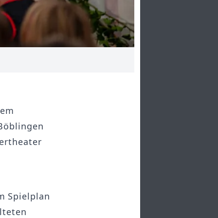
Eibner-Pressefoto
dem
 Böblingen
ertheater
 Spielplan
lteten