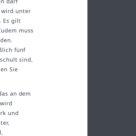
n darf
 wird unter
 Es gilt
. Zudem muss
rden.
lich fünf
schult sind,
den Sie
 das an dem
 wird
erk und
ter,
l,