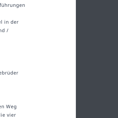
fführungen
r
l in der
nd /
Gebrüder
len Weg
ie vier