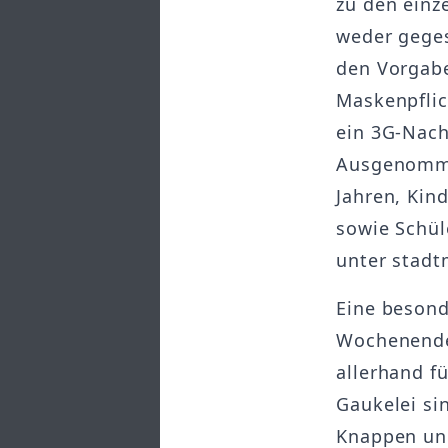
zu den einz
weder geges
den Vorgabe
Maskenpflic
ein 3G-Nach
Ausgenommen
Jahren, Kin
sowie Schül
unter stadt
Eine besond
Wochenende 
allerhand f
Gaukelei si
Knappen und