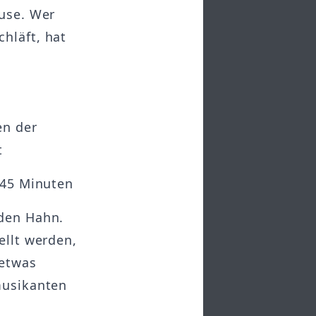
ause. Wer
hläft, hat
en der
t
 45 Minuten
 den Hahn.
ellt werden,
„etwas
musikanten