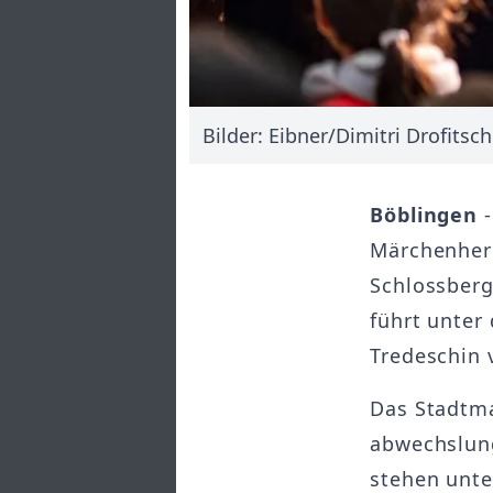
Bilder: Eibner/Dimitri Drofitsc
Böblingen
-
Märchenherb
Schlossberg
führt unter
Tredeschin 
Das Stadtma
abwechslun
stehen unte