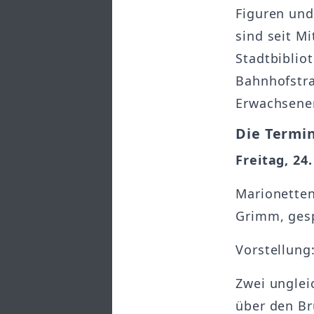
Figuren und
sind seit M
Stadtbiblio
Bahnhofstra
Erwachsener
Die Termi
Freitag, 24
Marionetten
Grimm, gesp
Vorstellung
Zwei ungle
über den Br