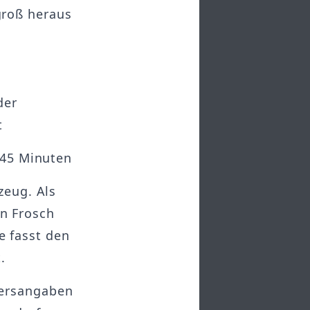
groß heraus
der
t
 45 Minuten
zeug. Als
in Frosch
ie fasst den
.
tersangaben