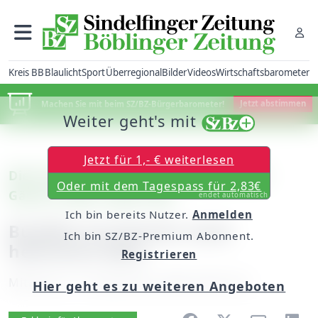
Kreis BB
Blaulicht
Sport
Überregional
Bilder
Videos
Wirtschaftsbarometer
Machen Sie mit beim SZ/BZ-Bürgerbarometer!
Jetzt abstimmen
Weiter geht's mit
Jetzt für 1,- € weiterlesen
Die Früchte der Arbeit: Terrassen und
Oder mit dem Tagespass für 2,83€
Gärten voller Leben (40)
endet automatisch
Ich bin bereits Nutzer.
Anmelden
Buddha im Grünen statt
Ich bin SZ/BZ-Premium Abonnent.
hektische Welt
Registrieren
Mittwoch, 17. September 2008, 00:00 Uhr
Hier geht es zu weiteren Angeboten