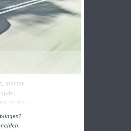
, startet
sjahr.
 ist die ...
öblingen?
melden.