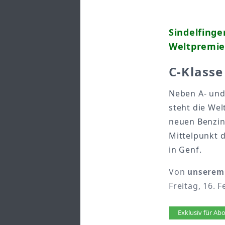
Sindelfinge
Weltpremie
C-Klass
Neben A- und
steht die Wel
neuen Benzin
Mittelpunkt 
in Genf.
Von
unserem 
Freitag, 16. 
Artikel 
Exklusiv für A