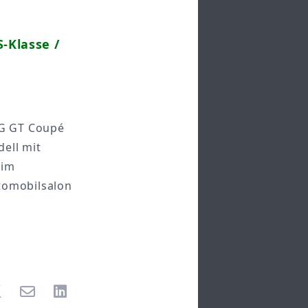
-Klasse /
MG GT Coupé
ell mit
 im
tomobilsalon