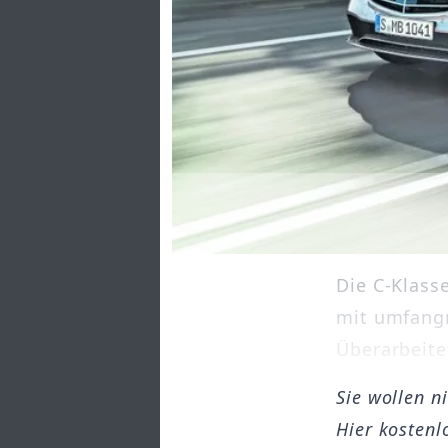
Die C-Klass
mit umfangr
Überarbeitet
Sie wollen n
Hier kostenl