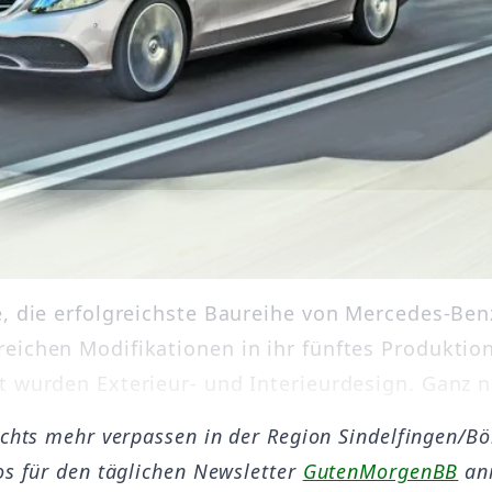
e, die erfolgreichste Baureihe von Mercedes-Benz
eichen Modifikationen in ihr fünftes Produktion
 wurden Exterieur- und Interieurdesign. Ganz neu
ichts mehr verpassen in der Region Sindelfingen/B
os für den täglichen Newsletter
GutenMorgenBB
an