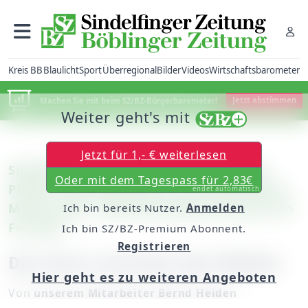
Kreis BB
Blaulicht
Sport
Überregional
Bilder
Videos
Wirtschaftsbarometer
Machen Sie mit beim SZ/BZ-Bürgerbarometer!
Jetzt abstimmen
Weiter geht's mit
Jetzt für 1,- € weiterlesen
Sindelfingen: Geschichtsfreunde folgen
Oder mit dem Tagespass für 2,83€
Pfaden und Geschichten von Revierförster
endet automatisch
Markus Klas / Weihnachtsbaumverkauf am
Ich bin bereits Nutzer.
Anmelden
Forsthof
Ich bin SZ/BZ-Premium Abonnent.
Registrieren
Das Einst und Jetzt des Waldes
Hier geht es zu weiteren Angeboten
Von
unserem Mitarbeiter Bernd Heiden