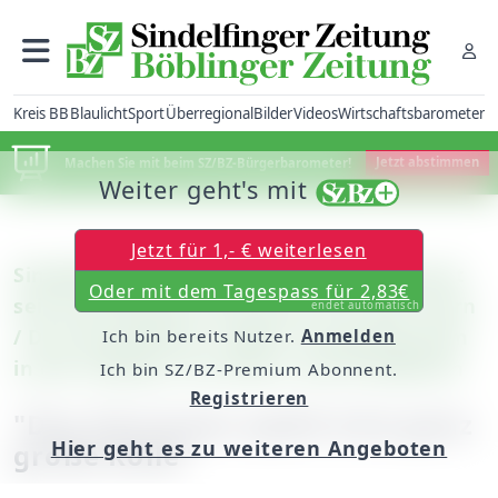
Kreis BB
Blaulicht
Sport
Überregional
Bilder
Videos
Wirtschaftsbarometer
Machen Sie mit beim SZ/BZ-Bürgerbarometer!
Jetzt abstimmen
Weiter geht's mit
Jetzt für 1,- € weiterlesen
Sindelfingen: Auto-Dienst Pflieger betreut
Oder mit dem Tagespass für 2,83€
seit fast 60 Jahren die Autos mit dem Stern
endet automatisch
/ Drei Geschwister stellen sich gemeinsam
Ich bin bereits Nutzer.
Anmelden
in die Tradition von Eltern und Großeltern
Ich bin SZ/BZ-Premium Abonnent.
Registrieren
"Das Vertrauen spielt eine ganz
Hier geht es zu weiteren Angeboten
große Rolle"