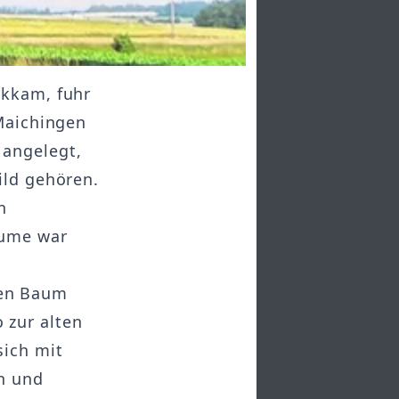
ckkam, fuhr
 Maichingen
 angelegt,
ild gehören.
n
äume war
hen Baum
 zur alten
sich mit
n und