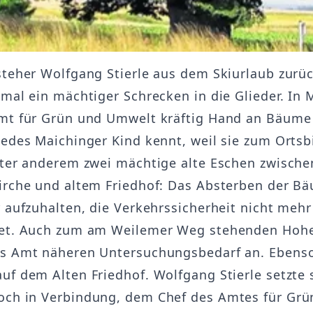
steher Wolfgang Stierle aus dem Skiurlaub zurü
nmal ein mächtiger Schrecken in die Glieder. In
mt für Grün und Umwelt kräftig Hand an Bäume
jedes Maichinger Kind kennt, weil sie zum Ortsb
nter anderem zwei mächtige alte Eschen zwische
irche und altem Friedhof: Das Absterben der B
r aufzuhalten, die Verkehrssicherheit nicht mehr
tet. Auch zum am Weilemer Weg stehenden Ho
s Amt näheren Untersuchungsbedarf an. Ebenso
uf dem Alten Friedhof. Wolfgang Stierle setzte 
ch in Verbindung, dem Chef des Amtes für Grü