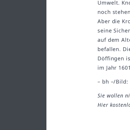
Umwelt. Kn
noch stehen
Aber die K
seine Siche
auf dem Alt
befallen. 
Döffingen i
im Jahr 160
– bh –/Bild: 
Sie wollen n
Hier kostenl