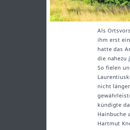
Als Ortsvor
ihm erst ei
hatte das A
die nahezu 
So fielen u
Laurentiusk
nicht länge
gewährleis
kündigte da
Hainbuche a
Hartmut Kno