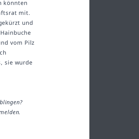
m könnten
ftsrat mit.
gekürzt und
e Hainbuche
und vom Pilz
ach
s, sie wurde
öblingen?
melden.