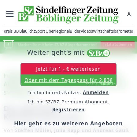
Kreis BB
Blaulicht
Sport
Überregional
Bilder
Videos
Wirtschaftsbarometer
Machen Sie mit beim SZ/BZ-Bürgerbarometer!
Jetzt abstimmen
Weiter geht's mit
Jetzt für 1,- € weiterlesen
Fußball WFV-Pokal: Zweite Runde heute
Oder mit dem Tagespass für 2,83€
Abend / VfL Sindelfingen spielt gegen den
endet automatisch
SV Nehren
Ich bin bereits Nutzer.
Anmelden
Ich bin SZ/BZ-Premium Abonnent.
Der plötzliche
Registrieren
Klassenunterschied
Hier geht es zu weiteren Angeboten
Von
Steffen Müller, Julia Rapp und Andreas Gauß