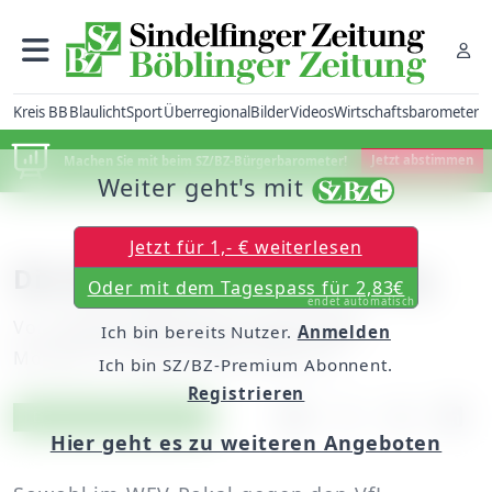
Kreis BB
Blaulicht
Sport
Überregional
Bilder
Videos
Wirtschaftsbarometer
Machen Sie mit beim SZ/BZ-Bürgerbarometer!
Jetzt abstimmen
Weiter geht's mit
Jetzt für 1,- € weiterlesen
Die Anlaufzeit ist viel zu lang
Oder mit dem Tagespass für 2,83€
endet automatisch
Von
unserem Mitarbeiter Edip Zvizdic
Ich bin bereits Nutzer.
Anmelden
Montag, 18. August 2008, 00:00 Uhr
Ich bin SZ/BZ-Premium Abonnent.
Registrieren
Artikel vorlesen
Exklusiv für Abonnenten
Hier geht es zu weiteren Angeboten