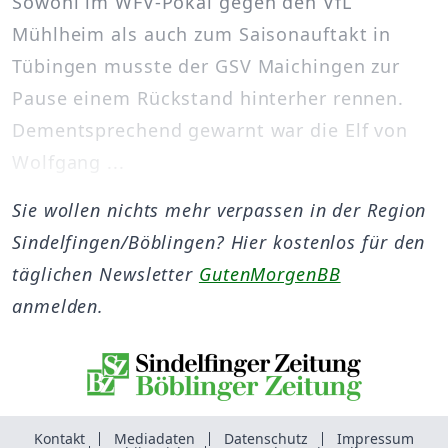
Sowohl im WFV-Pokal gegen den VfL
Mühlheim als auch zum Saisonauftakt in
Tübingen musste der GSV Maichingen zur
Pause einem Rückstand hinterher rennen.
Dementsprechend gewarnt war die Elf von
Wolfgang ...
Sie wollen nichts mehr verpassen in der Region
Sindelfingen/Böblingen? Hier kostenlos für den
täglichen Newsletter
GutenMorgenBB
anmelden.
Kontakt
Mediadaten
Datenschutz
Impressum