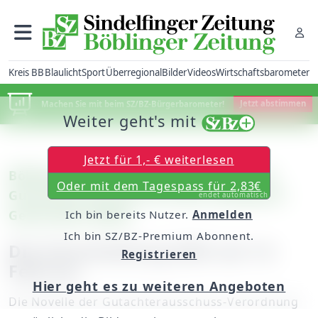
Kreis BB
Blaulicht
Sport
Überregional
Bilder
Videos
Wirtschaftsbarometer
Machen Sie mit beim SZ/BZ-Bürgerbarometer!
Jetzt abstimmen
Weiter geht's mit
Jetzt für 1,- € weiterlesen
Böblingen: Die Stadt will gemeinsamen
Oder mit dem Tagespass für 2,83€
Gutachterausschuss mit den Schönbuch-
endet automatisch
Gemeinden bilden
Ich bin bereits Nutzer.
Anmelden
Ich bin SZ/BZ-Premium Abonnent.
Die Entscheidung fällt am 12.
Registrieren
Februar
Hier geht es zu weiteren Angeboten
Die Novelle der Gutachterausschuss-Verordnung