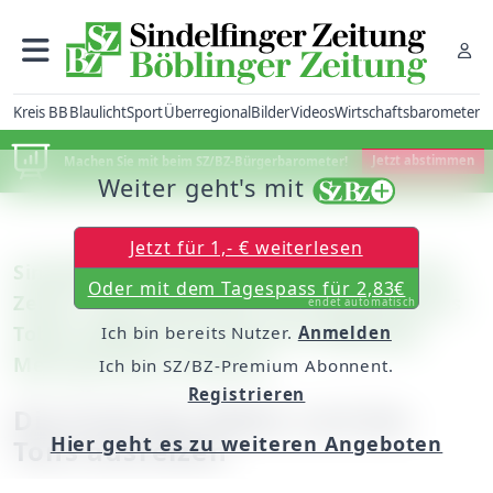
Kreis BB
Blaulicht
Sport
Überregional
Bilder
Videos
Wirtschaftsbarometer
Machen Sie mit beim SZ/BZ-Bürgerbarometer!
Jetzt abstimmen
Weiter geht's mit
Jetzt für 1,- € weiterlesen
Sindelfingen: Der Kurzfilm "Zwischen den
Oder mit dem Tagespass für 2,83€
Zeiten" des 20-jährigen Nachwuchsfilmers
endet automatisch
Tobias Wilhelm hat heute im Böblinger
Ich bin bereits Nutzer.
Anmelden
Metropol-Kino Premiere
Ich bin SZ/BZ-Premium Abonnent.
Registrieren
Die Kraft der Bilder und des
Hier geht es zu weiteren Angeboten
Tons ausreizen