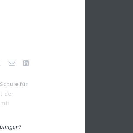
Schule für
t der
 mit
öblingen?