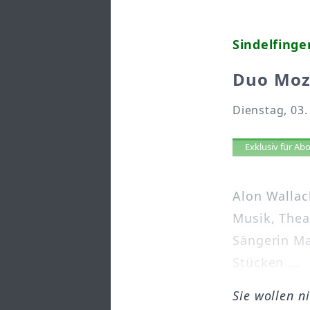
Sindelfinge
Duo Moz
Dienstag, 03.
Artikel 
Exklusiv für A
Alon Wallac
Musik, Thea
Sängerin Ma
Stücken ...
Sie wollen n