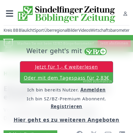
Kreis BB
Blaulicht
Sport
Überregional
Bilder
Videos
Wirtschaftsbarometer
Machen Sie mit beim SZ/BZ-Bürgerbarometer!
Jetzt abstimmen
Weiter geht's mit
Jetzt für 1,- € weiterlesen
Handball-Landesliga:
Oder mit dem Tagespass für 2,83€
endet automatisch
Ehningen verliert auswärts
Ich bin bereits Nutzer.
Anmelden
erneut
Ich bin SZ/BZ-Premium Abonnent.
Registrieren
Von
unserem Mitarbeiter Peter Maier
Donnerstag, 17. Januar 2008, 00:00 Uhr
Hier geht es zu weiteren Angeboten