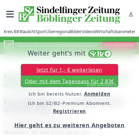
Kreis BB
Blaulicht
Sport
Überregional
Bilder
Videos
Wirtschaftsbarometer
Machen Sie mit beim SZ/BZ-Bürgerbarometer!
Jetzt abstimmen
Weiter geht's mit
Jetzt für 1,- € weiterlesen
Roman: Die Geschichte von Doro und dem
Oder mit dem Tagespass für 2,83€
Ursuppenprinz
endet automatisch
Ich bin bereits Nutzer.
Anmelden
Ein Diebstahl, ein Experiment
Ich bin SZ/BZ-Premium Abonnent.
und ein Blitz
Registrieren
Von
Ravan von Göler (12)
Hier geht es zu weiteren Angeboten
Mittwoch, 20. Mai 2015, 06:00 Uhr