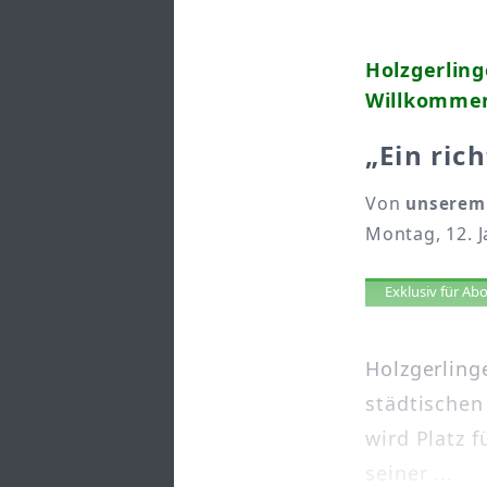
Holzgerlin
Willkommen
„Ein ric
Von
unserem 
Montag, 12. J
Artikel 
Exklusiv für A
Holzgerling
städtischen
wird Platz 
seiner ...