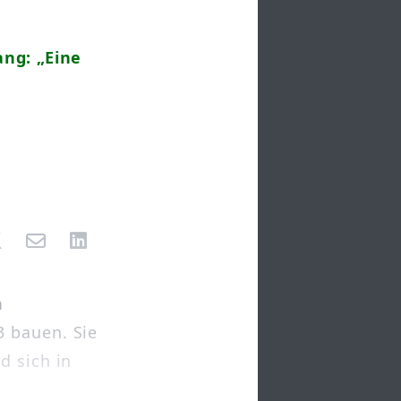
ng: „Eine
m
3 bauen. Sie
d sich in