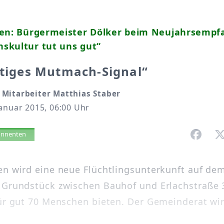
gen: Bürgermeister Dölker beim Neujahrsempfa
skultur tut uns gut“
htiges Mutmach-Signal“
Mitarbeiter Matthias Staber
anuar 2015, 06:00 Uhr
vorlesen
bonnenten
en wird eine neue Flüchtlingsunterkunft auf de
 Grundstück zwischen Bauhof und Erlachstraße 
für gut 70 Menschen bieten. Der Gemeinderat wir