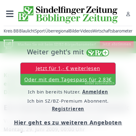
Kreis BB
Blaulicht
Sport
Überregional
Bilder
Videos
Wirtschaftsbarometer
Machen Sie mit beim SZ/BZ-Bürgerbarometer!
Jetzt abstimmen
Weiter geht's mit
Jetzt für 1,- € weiterlesen
Kreis Böblingen: Tag der Architektur mit
Oder mit dem Tagespass für 2,83€
einer Fahrt nach Böblingen, Weissach und
endet automatisch
Dätzingen zu bemerkenswerten Gebäuden
Ich bin bereits Nutzer.
Anmelden
Ich bin SZ/BZ-Premium Abonnent.
Ein Zweckbauwerk mit Ästhetik
Registrieren
Von
unserer Mitarbeiterin Sybille Schurr
Hier geht es zu weiteren Angeboten
Montag, 29. Juni 2009, 00:00 Uhr