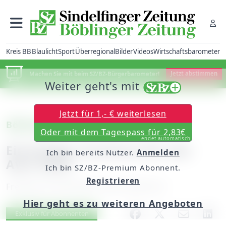
Kreis BB
Blaulicht
Sport
Überregional
Bilder
Videos
Wirtschaftsbarometer
Machen Sie mit beim SZ/BZ-Bürgerbarometer!
Jetzt abstimmen
Weiter geht's mit
Jetzt für 1,- € weiterlesen
Böblingen
Oder mit dem Tagespass für 2,83€
endet automatisch
Einmaliger Zuschuss für das
Ich bin bereits Nutzer.
Anmelden
Awo-Heim
Ich bin SZ/BZ-Premium Abonnent.
Registrieren
Freitag, 04. November 2016, 06:00 Uhr
Hier geht es zu weiteren Angeboten
Artikel vorlesen
Exklusiv für Abonnenten