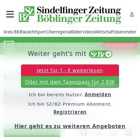
Kreis BB
Blaulicht
Sport
Überregional
Bilder
Videos
Wirtschaftsbarometer
Machen Sie mit beim SZ/BZ-Bürgerbarometer!
Jetzt abstimmen
Weiter geht's mit
Jetzt für 1,- € weiterlesen
Renningen
Oder mit dem Tagespass für 2,83€
endet automatisch
Energiewende als
Ich bin bereits Nutzer.
Anmelden
Dokumentarfilm
Ich bin SZ/BZ-Premium Abonnent.
Registrieren
Samstag, 02. Januar 2016, 06:00 Uhr
Hier geht es zu weiteren Angeboten
Artikel vorlesen
Exklusiv für Abonnenten