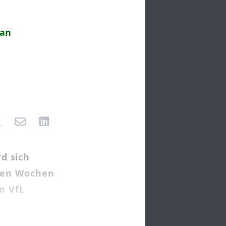
 an
d sich
sten Wochen
m VfL