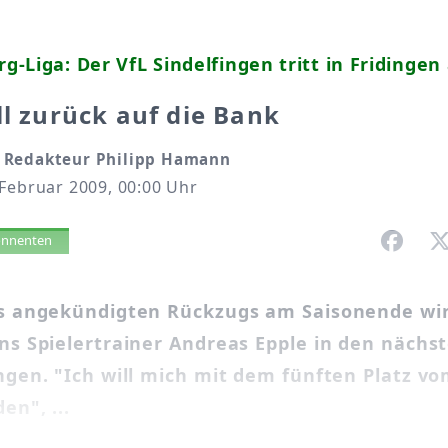
-Liga: Der VfL Sindelfingen tritt in Fridingen
ll zurück auf die Bank
 Redakteur Philipp Hamann
Februar 2009, 00:00 Uhr
vorlesen
bonnenten
es angekündigten Rückzugs am Saisonende wir
ens Spielertrainer Andreas Epple in den näch
ngen. "Ich will mich mit dem fünften Platz vo
en", ...