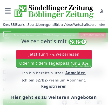
Kreis BB
Blaulicht
Sport
Überregional
Bilder
Videos
Wirtschaftsbarometer
Machen Sie mit beim SZ/BZ-Bürgerbarometer!
Jetzt abstimmen
Weiter geht's mit
Jetzt für 1,- € weiterlesen
Wissen testen mit der SZ/BZ
Oder mit dem Tagespass für 2,83€
endet automatisch
Europa: Wie gut kennen Sie sich
Ich bin bereits Nutzer.
Anmelden
aus?
Ich bin SZ/BZ-Premium Abonnent.
Registrieren
Mittwoch, 14. Mai 2014, 13:45 Uhr
Hier geht es zu weiteren Angeboten
Artikel vorlesen
Exklusiv für Abonnenten