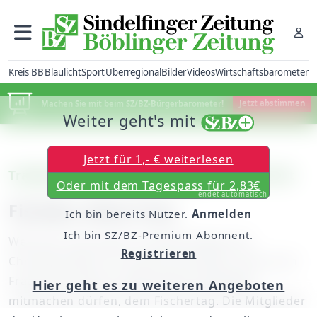
Kreis BB
Blaulicht
Sport
Überregional
Bilder
Videos
Wirtschaftsbarometer
Machen Sie mit beim SZ/BZ-Bürgerbarometer!
Jetzt abstimmen
Weiter geht's mit
Jetzt für 1,- € weiterlesen
Traditionsfest im Memmingen vor Gericht
Oder mit dem Tagespass für 2,83€
endet automatisch
Fischen ohne Frau
Ich bin bereits Nutzer.
Anmelden
Ich bin SZ/BZ-Premium Abonnent.
Wer darf rein jucken? In Memmingen will
Registrieren
Christiane Renz vor Gericht erstreiten, dass auch
Frauen bei einem traditionellen Spektakel
Hier geht es zu weiteren Angeboten
mitmachen dürfen, dem Fischertag. Die Mitglieder